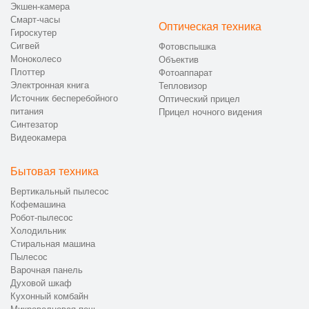
Экшен-камера
Смарт-часы
Оптическая техника
Гироскутер
Сигвей
Фотовспышка
Моноколесо
Объектив
Плоттер
Фотоаппарат
Электронная книга
Тепловизор
Источник бесперебойного
Оптический прицел
питания
Прицел ночного видения
Синтезатор
Видеокамера
Бытовая техника
Вертикальный пылесос
Кофемашина
Робот-пылесос
Холодильник
Стиральная машина
Пылесос
Варочная панель
Духовой шкаф
Кухонный комбайн