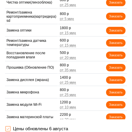
800 р
Чистка оптики(линзоблока)
Заказать
Ремонт/замена
800 р
картоприемника(картридера)
Заказать
sd
1800 р
Замена оптики
Заказать
600 р
Ремонт/замена датчика
Заказать
температуры
500 р
Восстановление после
Заказать
попадания влаги
800 р
Прошивка (Обновление ПО)
Заказать
1400 р
Замена дисплея (экрана)
Заказать
800 р
Замена микрофона
Заказать
1200 р
Замена модуля Wi-Fi
Заказать
2200 р
Замена материнской платы
Заказать
1000 р
Настройка оптики,
Цены обновлены 6 августа
Заказать
фокусировки