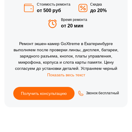
Стоимость ремонта
Скидка
от 500 руб
до 20%
Время ремонта
от 20 мин
Ремонт экшен-камер GoXtreme в Екатеринбурге
выполняем после проверки линзы, дисплея, батареи,
зарядного разъема, кнопок, платы управления,
микрофона, корпуса и слота карты памяти. Цену
согласуем до установки деталей. Устраняем черный
экран, шум в записи, отказ включения, сбои меню и
повреждения после падений, затем тестируем фото,
видео, звук, автономность, крепления и работу microSD.
Получить консультацию
Звонок бесплатный