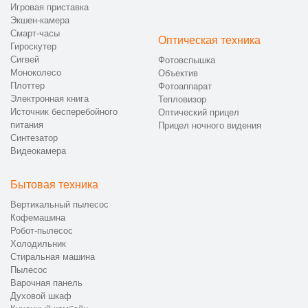
Игровая приставка
Экшен-камера
Смарт-часы
Оптическая техника
Гироскутер
Сигвей
Фотовспышка
Моноколесо
Объектив
Плоттер
Фотоаппарат
Электронная книга
Тепловизор
Источник бесперебойного
Оптический прицел
питания
Прицел ночного видения
Синтезатор
Видеокамера
Бытовая техника
Вертикальный пылесос
Кофемашина
Робот-пылесос
Холодильник
Стиральная машина
Пылесос
Варочная панель
Духовой шкаф