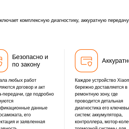
включает комплексную диагностику, аккуратную передач
Безопасно и
Аккуратн
по закону
ала любых работ
Каждое устройство Xiao
ляются договор и акт
бережно доставляется в
-передачи, где подробно
ремонтную зону, где
руются
проводится детальная
ификационные данные
диагностика его ключев
осамоката, его
систем: аккумулятора,
ктация и заявленная
контроллера, мотор-коле
авность.
тормозной системы для