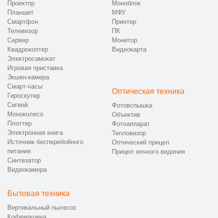
Проектор
Моноблок
Планшет
МФУ
Смартфон
Принтер
Телевизор
ПК
Сервер
Монитор
Квадрокоптер
Видеокарта
Электросамокат
Игровая приставка
Экшен-камера
Смарт-часы
Оптическая техника
Гироскутер
Сигвей
Фотовспышка
Моноколесо
Объектив
Плоттер
Фотоаппарат
Электронная книга
Тепловизор
Источник бесперебойного
Оптический прицел
питания
Прицел ночного видения
Синтезатор
Видеокамера
Бытовая техника
Вертикальный пылесос
Кофемашина