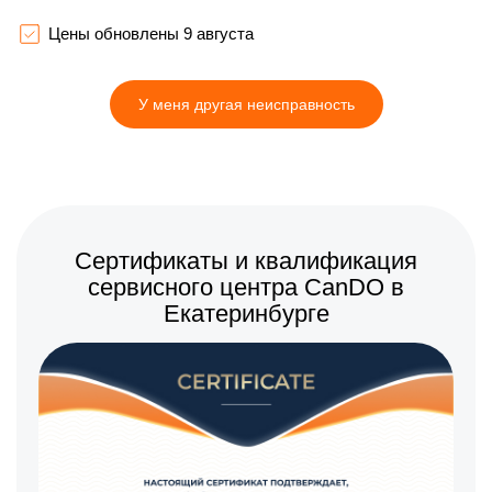
1600 р
Замена корпуса
Заказать
Цены обновлены 9 августа
1600 р
Замена аккумулятора
Заказать
У меня другая неисправность
1000 р
Настройка шифрования
Заказать
Wi-Fi
800 р
Прошивка
Заказать
1000 р
Установка антенны пульта
Заказать
Сертификаты и квалификация
сервисного центра CanDO в
Екатеринбурге