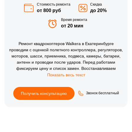
Стоимость ремонта
Скидка
от 800 руб
до 20%
Время ремонта
от 20 мин
Ремонт квадрокоптеров Walkera в Екатеринбурге
проводим с оценкой полетного контроллера, регуляторов,
моторов, шасси, приемника, подвеса, камеры, батареи,
антенн и проводки после ударов. Перед работами
фиксируем цену и список замен. Восстанавливаем
питание, управление, стабилизацию и связь, затем
проверяем реакцию на стики, калибровку, видеосигнал,
заряд и ровный полет без рывков.
Получить консультацию
Звонок бесплатный