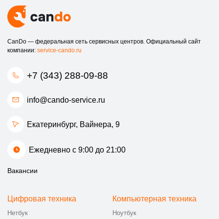
288-09-88 или посетите наш офис по адресу ​Вайнера, 9. Мы
готовы предложить вам профессиональные решения и
вернуть ваш квадрокоптер к жизни в кратчайшие сроки.
CanDo — федеральная сеть сервисных центров. Официальный сайт
Выбирая наш сервис, вы выбираете надежность,
компании:
service-cando.ru
профессионализм и качество. Мы гарантируем, что ваш
квадрокоптер Walkera будет работать так же хорошо, как и
+7 (343) 288-09-88
новый.
Свяжитесь с нами сегодня и д оверьте ремонт вашего
info@cando-service.ru
квадрокоптера профессионалам!
Екатеринбург, ​Вайнера, 9
Ежедневно с 9:00 до 21:00
Вакансии
Цифровая техника
Компьютерная техника
Нетбук
Ноутбук