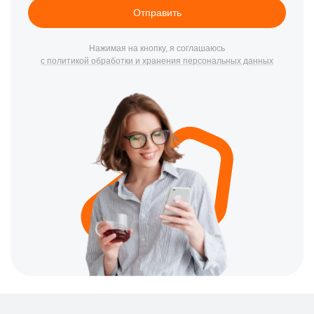
Ремонт электроники:
Восстановление и замена
Отправить
поврежденных электронных компонентов.
Ремонт механики:
Исправление механических
Нажимая на кнопку, я соглашаюсь
повреждений и замена изношенных деталей.
с политикой обработки и хранения персональных данных
Обновление ПО:
Установка последних версий
программного обеспечения для улучшения
функциональности.
Калибровка:
Точная настройка всех систем для
оптимальной работы.
Как мы работаем
Процесс ремонта в нашем центре начинается с тщательной
диагностики, чтобы точно определить причину неисправности.
После этого мы предоставляем вам полный отчет о состоянии
устройства и рекомендации по ремонту. Мы используем
только проверенные методы и оборудование для гарантии
качества и безопасности вашего квадрокоптера Walkera.
Как связаться и заказать услуги
Для заказа услуг ремонта квадрокоптеров Walkera,
пожалуйста, свяжитесь с нами по номеру телефона +7 (343)