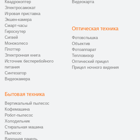
Квадрокоптер
Видеокарта
Электросамокат
Игровая приставка
Экшен-камера
Смарт-часы
Оптическая техника
Гироскутер
Сигвей
Фотовспышка
Моноколесо
Объектив
Плоттер
Фотоаппарат
Электронная книга
Тепловизор
Источник бесперебойного
Оптический прицел
питания
Прицел ночного видения
Синтезатор
Видеокамера
Бытовая техника
Вертикальный пылесос
Кофемашина
Робот-пылесос
Холодильник
Стиральная машина
Пылесос
Варочная панель