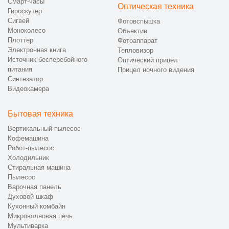
Смарт-часы
Оптическая техника
Гироскутер
Сигвей
Фотовспышка
Моноколесо
Объектив
Плоттер
Фотоаппарат
Электронная книга
Тепловизор
Источник бесперебойного
Оптический прицел
питания
Прицел ночного видения
Синтезатор
Видеокамера
Бытовая техника
Вертикальный пылесос
Кофемашина
Робот-пылесос
Холодильник
Стиральная машина
Пылесос
Варочная панель
Духовой шкаф
Кухонный комбайн
Микроволновая печь
Мультиварка