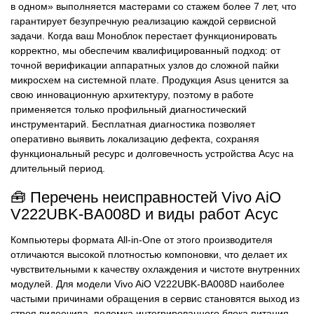
в одном» выполняется мастерами со стажем более 7 лет, что
гарантирует безупречную реализацию каждой сервисной
задачи. Когда ваш Моноблок перестает функционировать
корректно, мы обеспечим квалифицированный подход: от
точной верификации аппаратных узлов до сложной пайки
микросхем на системной плате. Продукция Asus ценится за
свою инновационную архитектуру, поэтому в работе
применяется только профильный диагностический
инструментарий. Бесплатная диагностика позволяет
оперативно выявить локализацию дефекта, сохраняя
функциональный ресурс и долговечность устройства Асус на
длительный период.
🧰 Перечень неисправностей Vivo AiO
V222UBK-BA008D и виды работ Асус
Компьютеры формата All-in-One от этого производителя
отличаются высокой плотностью компоновки, что делает их
чувствительными к качеству охлаждения и чистоте внутренних
модулей. Для модели Vivo AiO V222UBK-BA008D наиболее
частыми причинами обращения в сервис становятся выход из
строя видеочипа, поломка интегрированного блока питания