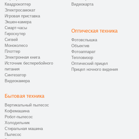
Квадрокоптер
Видеокарта
Электросамокат
Игровая приставка
Экшен-камера
Смарт-часы
Оптическая техника
Гироскутер
Сигвей
Фотовспышка
Моноколесо
Объектив
Плоттер
Фотоаппарат
Электронная книга
Тепловизор
Источник бесперебойного
Оптический прицел
питания
Прицел ночного видения
Синтезатор
Видеокамера
Бытовая техника
Вертикальный пылесос
Кофемашина
Робот-пылесос
Холодильник
Стиральная машина
Пылесос