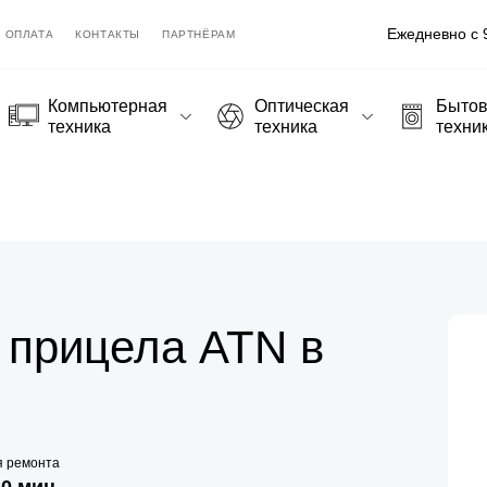
Ежедневно с 9
ОПЛАТА
КОНТАКТЫ
ПАРТНЁРАМ
Компьютерная
Оптическая
Быто
техника
техника
техни
 прицела ATN в
я ремонта
20 мин