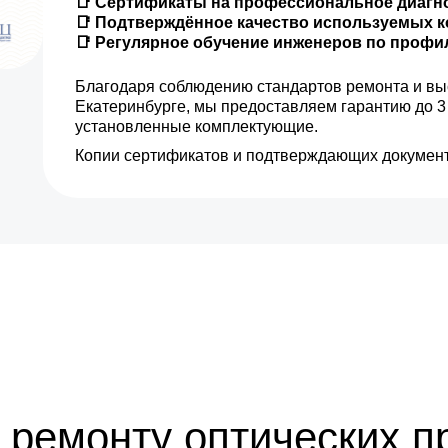
📑 Сертификаты на профессиональное диагн
📑 Подтверждённое качество используемых 
📑 Регулярное обучение инженеров по проф
от 10 мин
Благодаря соблюдению стандартов ремонта и вы
от 35 мин
Екатеринбурге, мы предоставляем гарантию до 3
установленные комплектующие.
от 10 мин
Копии сертификатов и подтверждающих документ
 ремонту оптических п