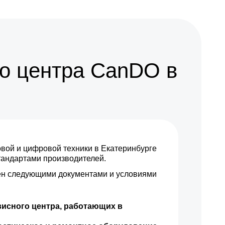
590 р
Заказать
650 р
Заказать
2000 р
Заказать
о центра CanDO в
1550 р
Заказать
750 р
Заказать
750 р
Заказать
ой и цифровой техники в Екатеринбурге
900 р
Заказать
стандартами производителей.
н следующими документами и условиями
450 р
Заказать
550 р
Заказать
висного центра, работающих в
650 р
Заказать