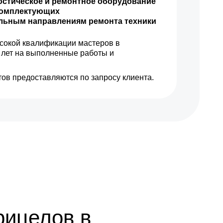
остическое и ремонтное оборудование
комплектующих
ильным направлениям ремонта техники
1100 р
Заказать
сокой квалификации мастеров в
1000 р
Заказать
 лет на выполненные работы и
450 р
Заказать
ов предоставляются по запросу клиента.
рицелов в