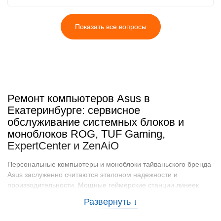
Показать все вопросы
Ремонт компьютеров Asus в
Екатеринбурге: сервисное
обслуживание системных блоков и
моноблоков ROG, TUF Gaming,
ExpertCenter и ZenAiO
Персональные компьютеры и моноблоки тайваньского бренда
Asus заслуженно считаются эталоном надежности и
производительности. Мощные геймерские станции линеек
ROG (Republic of Gamers) и TUF Gaming, надежные офисные
решения ExpertCenter, а также стильные домашние моноблоки
ZenAiO спроектированы с использованием передовых