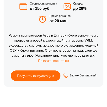
Стоимость ремонта
Скидка
от 150 руб
до 20%
Время ремонта
от 20 мин
Ремонт компьютеров Asus в Екатеринбурге выполняем с
проверки игровой материнской платы, зоны VRM,
видеокарты, системы жидкостного охлаждения, модулей
ОЗУ и блока питания. Стоимость ремонта называем до
замены узлов. Устраняем циклические перезагрузки,
троттлинг, зависания в играх и отсутствие инициализации,
затем тестируем температурные показатели, работу сети,
звук, USB-порты и общую стабильность ПК под нагрузкой
после ремонта.
Получить консультацию
Звонок бесплатный