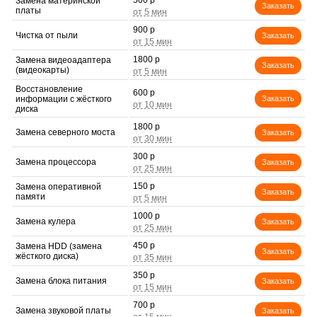
500 р
Замена материнской
Заказать
платы
900 р
Чистка от пыли
Заказать
1800 р
Замена видеоадаптера
Заказать
(видеокарты)
Восстановление
600 р
информации с жёсткого
Заказать
диска
1800 р
Замена северного моста
Заказать
300 р
Замена процессора
Заказать
150 р
Замена оперативной
Заказать
памяти
1000 р
Замена кулера
Заказать
450 р
Замена HDD (замена
Заказать
жёсткого диска)
350 р
Замена блока питания
Заказать
700 р
Замена звуковой платы
Заказать