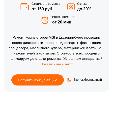
Стоимость ремонта
Скидка
от 150 руб
до 20%
Время ремонта
от 20 мин
Ремонт компьютеров MSI в Екатеринбурге проводим
после диагностики топовой видеокарты, фаз питания
процессора, массивного кулера, материнской платы, M.2
накопителей и контактов. Стоимость всех процедур
фиксируем до старта ремонта. Устраняем аппаратный
перегрев, артефакты на мониторе, отвал компонентов и
проблемы с запуском, после чего тестируем нагрев в
бенчмарках, работу локальной сети, звук, порты и
производительность после ремонта.
Получить консультацию
Звонок бесплатный