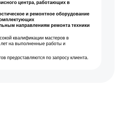
висного центра, работающих в
1590 р
Заказать
остическое и ремонтное оборудование
комплектующих
ильным направлениям ремонта техники
1200 р
Заказать
сокой квалификации мастеров в
1100 р
Заказать
 лет на выполненные работы и
1800 р
Заказать
ов предоставляются по запросу клиента.
1100 р
Заказать
2200 р
Заказать
3450 р
Заказать
1250 р
Заказать
1000 р
Заказать