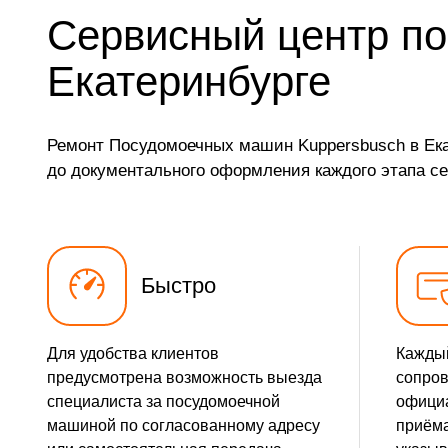
Сервисный центр по
Замена датчика мутности
Екатеринбурге
Чистка заливного фильтра-сеточки
Ремонт циркуляционного насоса
Ремонт Посудомоечных машин Kuppersbusch в Ека
до документального оформления каждого этапа се
Ремонт теплообменника
Ремонт стакана моечного бака
Ремонт механизма замка
Быстро
Ремонт или замена системы защиты от протечек
Для удобства клиентов
Каждый
предусмотрена возможность выезда
сопро
Ремонт или замена пружины дверцы
специалиста за посудомоечной
официа
машиной по согласованному адресу
приёма
Замена платы сенсорного управления