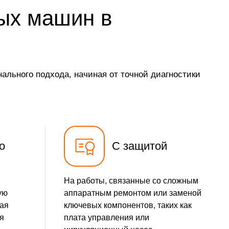
ых машин в
1900 р
Заказать
850 р
Заказать
2200 р
Заказать
льного подхода, начиная от точной диагностики
2000 р
Заказать
1600 р
Заказать
1200 р
о
С защитой
Заказать
1800 р
Заказать
На работы, связанные со сложным
ую
аппаратным ремонтом или заменой
1200 р
Заказать
ная
ключевых компонентов, таких как
я
плата управления или
1100 р
Заказать