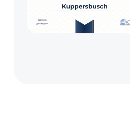
Замена сливного насоса
Ремонт или замена дозатора моющих средств
Регулировка прессостата
Разблокировка циркуляционного насоса
Очистка фильтров
Замена циркуляционного насоса
Замена улитки
Замена сливного шланга
Ремонт или замена петли двери