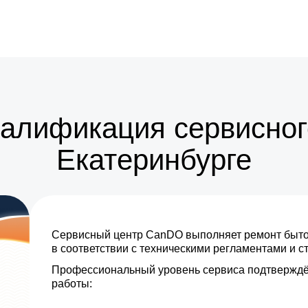
от 10 мин
са
от 25 мин
от 20 мин
от 15 мин
валификация сервисног
от 15 мин
Екатеринбурге
от 35 мин
от 5 мин
Сервисный центр CanDO выполняет ремонт бытов
от 5 мин
в соответствии с техническими регламентами и 
Профессиональный уровень сервиса подтверждё
от 30 мин
работы:
от 15 мин