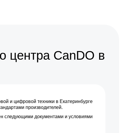
750 р
Заказать
1550 р
Заказать
2000 р
Заказать
1590 р
Заказать
о центра CanDO в
1600 р
Заказать
1000 р
Заказать
1100 р
Заказать
ой и цифровой техники в Екатеринбурге
2000 р
Заказать
стандартами производителей.
н следующими документами и условиями
2450 р
Заказать
1600 р
Заказать