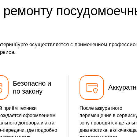
 ремонту посудомоечн
от 20 мин
от 10 мин
от 25 мин
теринбурге осуществляется с применением профессиона
рвиса.
от 30 мин
от 15 мин
Безопасно и
от 25 мин
Аккуратн
по закону
от 20 мин
 приём техники
После аккуратного
вождается оформлением
перемещения в сервисн
от 35 мин
льного договора и акта
зону проводится деталь
-передачи, где подробно
диагностика, включающа
от 35 мин