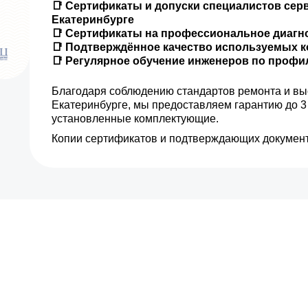
📑 Сертификаты и допуски специалистов сер
Екатеринбурге
от 20 мин
📑 Сертификаты на профессиональное диагн
📑 Подтверждённое качество используемых 
📑 Регулярное обучение инженеров по проф
от 20 мин
Благодаря соблюдению стандартов ремонта и вы
от 30 мин
Екатеринбурге, мы предоставляем гарантию до 3
установленные комплектующие.
от 15 мин
Копии сертификатов и подтверждающих документ
от 5 мин
от 15 мин
от 25 мин
от 25 мин
от 25 мин