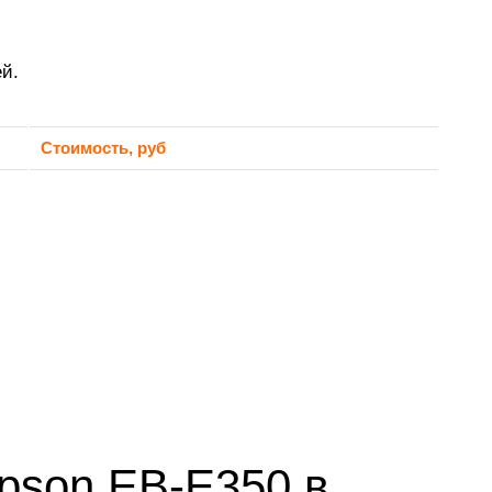
й.
Стоимость, руб
pson EB-E350 в