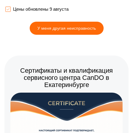
750 р
Замена камеры
Заказать
Цены обновлены 9 августа
1200 р
Замена аккумулятора
Заказать
У меня другая неисправность
800 р
Замена корпуса
Заказать
500 р
Замена динамика
Заказать
1400 р
Выравнивание ступицы
Заказать
Сертификаты и квалификация
сервисного центра CanDO в
Екатеринбурге