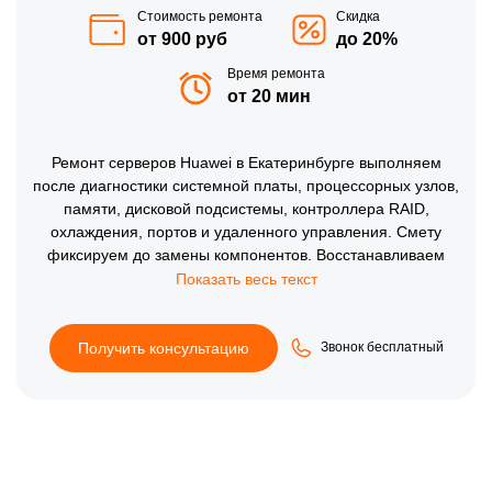
Стоимость ремонта
Скидка
от 900 руб
до 20%
Время ремонта
от 20 мин
Ремонт серверов Huawei в Екатеринбурге выполняем
после диагностики системной платы, процессорных узлов,
памяти, дисковой подсистемы, контроллера RAID,
охлаждения, портов и удаленного управления. Смету
фиксируем до замены компонентов. Восстанавливаем
питание, доступность хранилища и корректный старт,
затем проверяем журналы ошибок, скорость
вентиляторов, сеть и работу в длительном тесте.
Получить консультацию
Звонок бесплатный