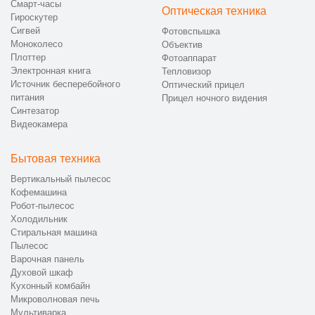
Смарт-часы
Оптическая техника
Гироскутер
Сигвей
Фотовспышка
Моноколесо
Объектив
Плоттер
Фотоаппарат
Электронная книга
Тепловизор
Источник бесперебойного
Оптический прицел
питания
Прицел ночного видения
Синтезатор
Видеокамера
Бытовая техника
Вертикальный пылесос
Кофемашина
Робот-пылесос
Холодильник
Стиральная машина
Пылесос
Варочная панель
Духовой шкаф
Кухонный комбайн
Микроволновая печь
Мультиварка