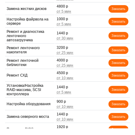
4800 р
Замена жестких дисков
Заказать
1000 р
Настройка файрвола на
Заказать
сервере
Ремонт и диагностика
1440 р
ленточного
Заказать
автозагрузчика
3200 р
Ремонт ленточного
Заказать
накопителя
4000 р
Ремонт ленточной
Заказать
библиотеки
4500 р
Ремонт СХД
Заказать
Установка/Настройка
1440 р
RAID-массива, SCSI
Заказать
контроллера
900 р
Настройка оборудования
Заказать
1440 р
Замена северного моста
Заказать
1920 р
Прошивка BIOS
Заказать