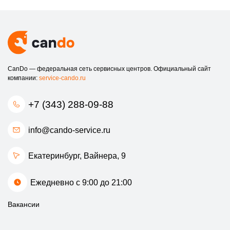
работы.
Гарантия качества.
Мы предоставляем гарантию на
все виды работ и запчасти.
Быстрое обслуживание.
Мы понимаем, насколько
важен ваш телефон, и стремимся выполнить ремонт как
можно быстрее.
CanDo — федеральная сеть сервисных центров. Официальный сайт
Не допускайте, чтобы ваш iPhone оставался в неисправном
компании:
service-cando.ru
состоянии. Обратитесь к профессионалам, которые знают, как
вернуть вашему устройству прежнюю работоспособность.
+7 (343) 288-09-88
Ждем вас в нашем сервисном центре!
info@cando-service.ru
Екатеринбург, ​Вайнера, 9
Ежедневно с 9:00 до 21:00
Вакансии