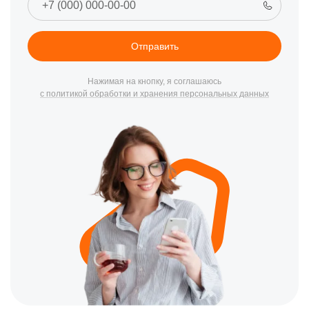
Программные сбои.
Регулярно обновляйте вашу
операционную систему и приложения, чтобы уменьшить
вероятность сбоев.
Отправить
Перегрев.
Избегайте оставлять ваш сотовый на прямом
солнечном свете или в замкнутых пространствах без
вентиляции.
Нажимая на кнопку, я соглашаюсь
с политикой обработки и хранения персональных данных
Как связаться с нами
Для заказа услуг или консультации вы можете связаться с
нашим сервисным центром по номеру телефона +7 (343) 288-
09-88 или посетить нас по адресу ​Вайнера, 9. Наши
специалисты всегда готовы помочь вам в решении любых
вопросов, связанных с вашим устройством.
Почему выбирают наш центр ремонта
Мы гордимся своей репутацией как одного из лучших центров
ремонта iPhone в Екатеринбурге. Наши клиенты выбирают нас
по следующим причинам:
Квалифицированные специалисты.
Наша команда
состоит из профессионалов с многолетним опытом