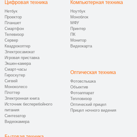
Цифровая техника
Компьютерная техника
Нетбук
Ноутбук
Проектор
Моноблок
Планшет
МФУ
Смартфон
Принтер
Телевизор
ПК
Сервер
Монитор
Квадрокоптер
Видеокарта
Электросамокат
Игровая приставка
Экшен-камера
Смарт-часы
Оптическая техника
Гироскутер
Сигвей
Фотовспышка
Моноколесо
Объектив
Плоттер
Фотоаппарат
Электронная книга
Тепловизор
Источник бесперебойного
Оптический прицел
питания
Прицел ночного видения
Синтезатор
Видеокамера
Бытовая техника