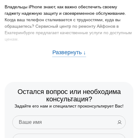
Владельцы iPhone знают, как важно обеспечить своему
гаджету надежную защиту и своевременное обслуживание.
Когда ваш телефон сталкивается с трудностями, куда вы
обращаетесь? Сервисный центр по ремонту Айфонов в
Екатеринбурге предлагает качественные услуги по доступным
ценам.
Причины неисправностей и способы их
предотвращения
Многие проблемы с мобильными устройствами можно было
бы избежать, зная основные причины их возникновения.
Наиболее распространенные неисправности и рекомендации
по их предотвращению:
Остался вопрос или необходима
консультация?
Попадание влаги.
Рекомендуется избегать контакта
Задайте его нам и специалист проконсультирует Вас!
телефона с водой и использовать водонепроницаемые
чехлы.
Падения и удары.
Используйте защитные стекла и
чехлы, чтобы минимизировать риск повреждений от
падений.