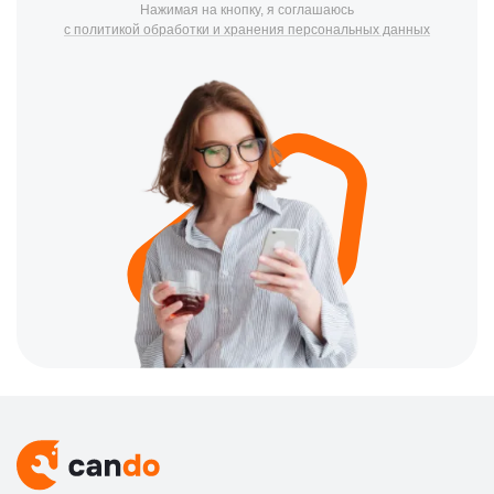
Нажимая на кнопку, я соглашаюсь
шлейфы и высокоточные приводы диафрагмы. Одной из
с политикой обработки и хранения персональных данных
наиболее частых проблем является износ или повреждение
шлейфов объектива — из-за частого использования зума и
перемещения линз контактные дорожки могут перетираться,
что вызывает появление артефактов, полос или ошибку
фокусировки. Вторая «болезнь» — попадание микропыли на
матрицу (сенсор), что критично для видеосъемки, так как
любая соринка будет видна на видео. Также из-за активного
использования портов часто выходят из строя разъемы HDMI
(микро/мини) и USB-C, что блокирует возможность вывода
изображения на внешний монитор или потоковую передачу
данных. Инженеры CanDo выполняют профессиональный
ремонт: мы проводим бережную чистку сенсора, перепаиваем
поврежденные интерфейсные разъемы, восстанавливаем
цепи питания после использования некачественных
аккумуляторов и проводим юстировку фокуса, не прибегая к
дорогостоящей замене целых блоков там, где возможен
точечный ремонт.
Преимущества профессионального сервиса в
CanDo