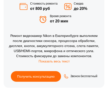
Стоимость ремонта
Скидка
от 800 руб
до 20%
Время ремонта
от 20 мин
Ремонт видеокамер Nikon в Екатеринбурге выполняем
после диагностики сенсора, процессора обработки,
дисплея, кнопок, аккумуляторного отсека, слота памяти,
USB/HDMI-портов, микрофона и оптического узла.
Стоимость фиксируем до замены компонентов.
Восстанавливаем включение, запись, фокусировку и
питание, затем проверяем качество кадра, звук, меню,
карту памяти и стабильность съемки.
Получить консультацию
Звонок бесплатный