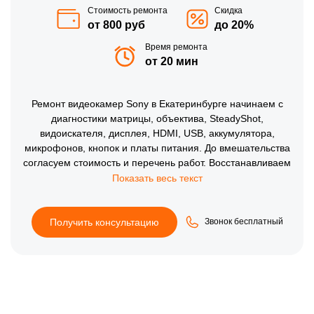
Стоимость ремонта
Скидка
от 800 руб
до 20%
Время ремонта
от 20 мин
Ремонт видеокамер Sony в Екатеринбурге начинаем с
диагностики матрицы, объектива, SteadyShot,
видоискателя, дисплея, HDMI, USB, аккумулятора,
микрофонов, кнопок и платы питания. До вмешательства
согласуем стоимость и перечень работ. Восстанавливаем
изображение, запись, зарядку и управление, затем
проверяем автофокус, стабилизацию, звук, карту памяти,
выходы и работу в разных режимах.
Получить консультацию
Звонок бесплатный