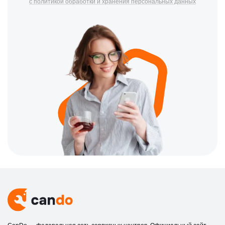
с политикой обработки и хранения персональных данных
«болезнь» — это механизм зума и фокусировки: попадание
мельчайшей пыли в привод или износ пластиковых шестерен
вызывает ошибку Lens Error, блокирующую запуск камеры.
Кроме того, современные модели, поддерживающие запись в
4K с высоким битрейтом, создают серьезную тепловую
нагрузку на процессор обработки изображения BIONZ X. При
деградации термоинтерфейса или засорении вентиляционных
каналов камера начинает перегреваться и аварийно
выключаться. В CanDo мы выполняем точный ремонт:
аккуратно меняем шлейфы, чистим и настраиваем оптические
блоки, меняем разъемы питания и восстанавливаем
материнские платы на компонентном уровне, избегая лишних
затрат на модульную замену.
Преимущества сервисного центра CanDo
Мы предлагаем экспертную инженерную поддержку,
сочетающую техническую точность и честный подход к
обслуживанию техники Sony.
Инструментальная дефектовка: бесплатная проверка
состояния оптики, электронных шлейфов и разъемов