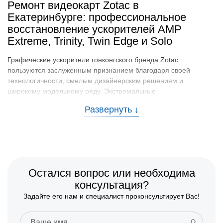
Ремонт видеокарт Zotac в
Екатеринбурге: профессиональное
восстановление ускорителей AMP
Extreme, Trinity, Twin Edge и Solo
Графические ускорители гонконгского бренда Zotac
пользуются заслуженным признанием благодаря своей
технологичности, смелым дизайнерским решениям и
широкому модельному ряду. Экстремальные
трехвентиляторные версии AMP Extreme Holo,
сбалансированные решения серии Trinity, ультракомпактные
Twin Edge для систем Mini-ITX и миниатюрные Solo ежедневно
обеспечивают высокую производительность в игровых
станциях жителей Екатеринбурга. Однако высокая плотность
компоновки элементов на печатных платах Zotac в сочетании
с интенсивными термическими нагрузками выдвигает жесткие
Остался вопрос или необходима
требования к условиям эксплуатации. Использование
консультация?
некачественных блоков питания, высыхание заводского
термоинтерфейса, запыление радиатора или агрессивный
Задайте его нам и специалист проконсультирует Вас!
разгон могут стать причиной серьезных аппаратных сбоев.
Если ваша видеокарта перестала выводить изображение,