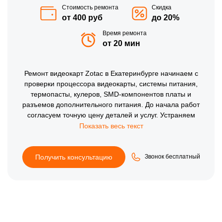
Стоимость ремонта
Скидка
от 400 руб
до 20%
Время ремонта
от 20 мин
Ремонт видеокарт Zotac в Екатеринбурге начинаем с
проверки процессора видеокарты, системы питания,
термопасты, кулеров, SMD-компонентов платы и
разъемов дополнительного питания. До начала работ
согласуем точную цену деталей и услуг. Устраняем
графические искажения, остановку вентиляторов, синие
экраны и прогары текстолита, после чего обязательно
тестируем температуры в стресс-тестах, отсутствие
троттлинга, порты HDMI/DP и общую стабильность
Получить консультацию
Звонок бесплатный
системы после ремонта.