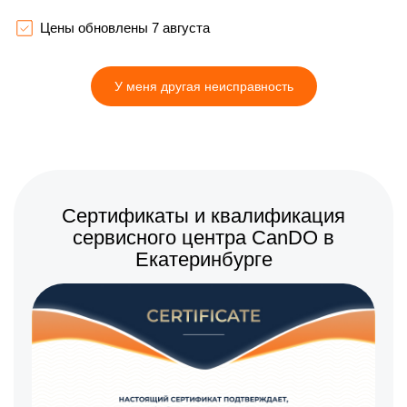
900 р
Замена термопасты
Заказать
Цены обновлены 7 августа
600 р
Замена кулера
Заказать
У меня другая неисправность
400 р
Замена разъема
Заказать
800 р
Замена медных трубок
Заказать
Сертификаты и квалификация
сервисного центра CanDO в
Екатеринбурге