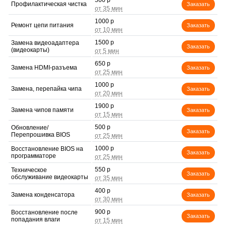
500 р
Профилактическая чистка
Заказать
1000 р
Ремонт цепи питания
Заказать
1500 р
Замена видеоадаптера
Заказать
(видеокарты)
650 р
Замена HDMI-разъема
Заказать
1000 р
Замена, перепайка чипа
Заказать
1900 р
Замена чипов памяти
Заказать
500 р
Обновление/
Заказать
Перепрошивка BIOS
1000 р
Восстановление BIOS на
Заказать
программаторе
550 р
Техническое
Заказать
обслуживание видеокарты
400 р
Замена конденсатора
Заказать
900 р
Восстановление после
Заказать
попадания влаги