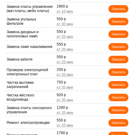
1900 р
Замена платы управления
Заказать
(мат.платы, мейн платы)
550 р
Замена угольных
Заказать
фильтров
550 р
Замена диодных и
Заказать
галогеновых ламп
550 р
Замена ламп накаливания
Заказать
550 р
Замена кабеля
Заказать
250 р
Проверка электроцепей
Заказать
электронных плат
750 р
Чистка вытяжки
Заказать
загрязнений
920 р
Чистка жёсткого
Заказать
воздуховода
1290 р
Замена платы сенсорного
Заказать
управления
550 р
Ремонт электропроводки
Заказать
1790 р