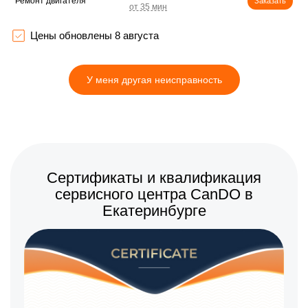
Ремонт двигателя
Заказать
Корпусный ремонт
550 р
(замена резинок,
Заказать
Цены обновлены 8 августа
креплений, кнопок)
1990 р
Ремонт платы управления
Заказать
(восстановление)
У меня другая неисправность
1990 р
Замена двигателя
Заказать
Сертификаты и квалификация
сервисного центра CanDO в
Екатеринбурге