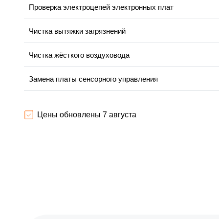
Проверка электроцепей электронных плат
Чистка вытяжки загрязнений
Чистка жёсткого воздуховода
Замена платы сенсорного управления
Ремонт электропроводки
Цены обновлены 7 августа
Ремонт двигателя
Корпусный ремонт (замена резинок, креплений, кнопок)
Ремонт платы управления (восстановление)
Замена двигателя